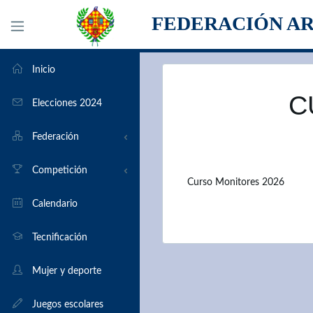
FEDERACIÓN A
Inicio
C
Elecciones 2024
Federación
Organigrama
Competición
Curso Monitores 2026
Transparencia
Torneos en Aragón
Calendario
Clubs
Por equipos
Tecnificación
Formularios
Elo
Mujer y deporte
Historia
Bases de partidas
Juegos escolares