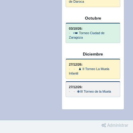
de Daroca
Octubre
03/10/26:
· ⭐👑 Torneo Ciudad de
Zaragoza
Diciembre
27/12/26:
· · ♟️ II Torneo La Muela
Infantil
27/12/26:
· · 🌐 III Torneo de la Muela
Administrar