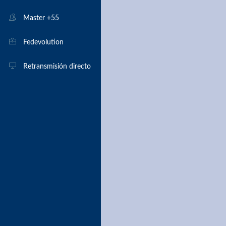
Monitores
Master +55
Árbitros
Fedevolution
Retransmisión directo