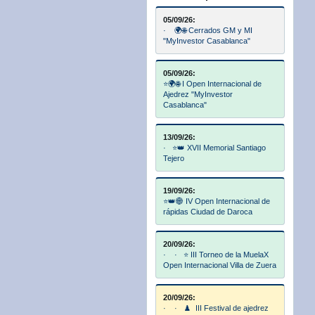
05/09/26:
· 🌍🌐 Cerrados GM y MI
"MyInvestor Casablanca"
05/09/26:
⭐🌍🌐 I Open Internacional de
Ajedrez "MyInvestor
Casablanca"
13/09/26:
· ⭐👑 XVII Memorial Santiago
Tejero
19/09/26:
⭐👑🌐 IV Open Internacional de
rápidas Ciudad de Daroca
20/09/26:
· · ⭐ III Torneo de la MuelaX
Open Internacional Villa de Zuera
20/09/26:
· · ♟️ III Festival de ajedrez