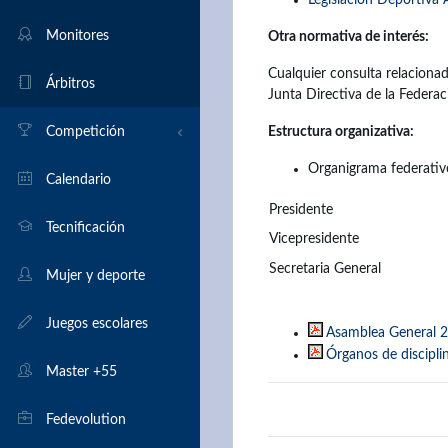
Legislación Deportiva
Monitores
Otra normativa de interés:
Cualquier consulta relaciona
Árbitros
Junta Directiva de la Federaci
Competición
Estructura organizativa:
Organigrama federativ
Torneos en Aragón
Calendario
Presidente
Por equipos
Tecnificación
Vicepresidente
Secretaria General
Elo
Mujer y deporte
Bases de partidas
Juegos escolares
Asamblea General 
Órganos de discipli
Master +55
Fedevolution