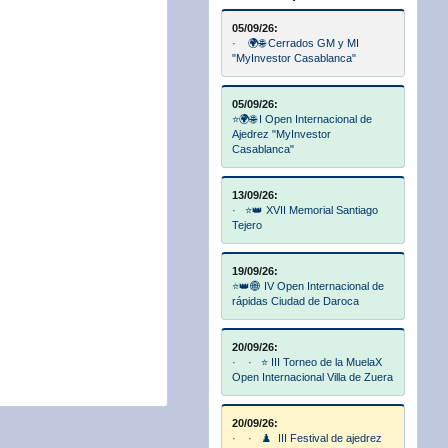
05/09/26:
· 🌍🌐 Cerrados GM y MI
"MyInvestor Casablanca"
05/09/26:
⭐🌍🌐 I Open Internacional de
Ajedrez "MyInvestor
Casablanca"
13/09/26:
· ⭐👑 XVII Memorial Santiago
Tejero
19/09/26:
⭐👑🌐 IV Open Internacional de
rápidas Ciudad de Daroca
20/09/26:
· · ⭐ III Torneo de la MuelaX
Open Internacional Villa de Zuera
20/09/26:
· · ♟️ III Festival de ajedrez