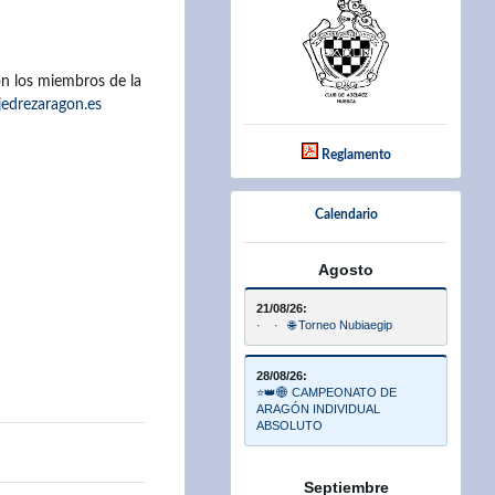
on los miembros de la
edrezaragon.es
Reglamento
Calendario
Agosto
21/08/26:
· · 🌐 Torneo Nubiaegip
28/08/26:
⭐👑🌐 CAMPEONATO DE
ARAGÓN INDIVIDUAL
ABSOLUTO
Septiembre