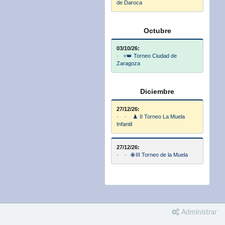
de Daroca
Octubre
03/10/26:
· ⭐👑 Torneo Ciudad de
Zaragoza
Diciembre
27/12/26:
· · ♟️ II Torneo La Muela
Infantil
27/12/26:
· · 🌐 III Torneo de la Muela
Administrar