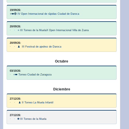
19/09/26:
⭐👑🌐 IV Open Internacional de rápidas Ciudad de Daroca
20/09/26:
· · ⭐ III Torneo de la MuelaX Open Internacional Villa de Zuera
20/09/26:
· · ♟️ III Festival de ajedrez de Daroca
Octubre
03/10/26:
· ⭐👑 Torneo Ciudad de Zaragoza
Diciembre
27/12/26:
· · ♟️ II Torneo La Muela Infantil
27/12/26:
· · 🌐 III Torneo de la Muela