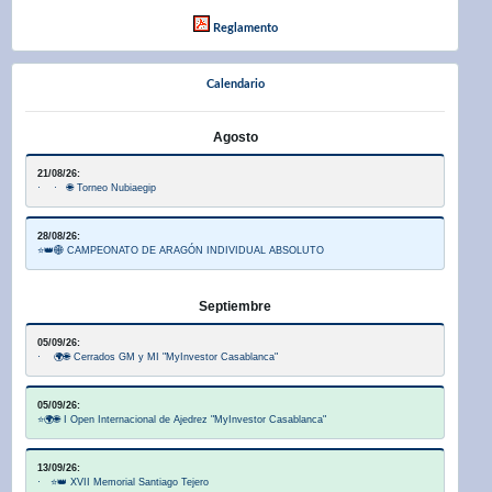
Reglamento
Calendario
Agosto
21/08/26:
· · 🌐 Torneo Nubiaegip
28/08/26:
⭐👑🌐 CAMPEONATO DE ARAGÓN INDIVIDUAL ABSOLUTO
Septiembre
05/09/26:
· 🌍🌐 Cerrados GM y MI "MyInvestor Casablanca"
05/09/26:
⭐🌍🌐 I Open Internacional de Ajedrez "MyInvestor Casablanca"
13/09/26:
· ⭐👑 XVII Memorial Santiago Tejero