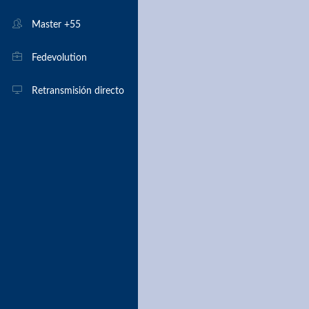
Monitores
Master +55
Árbitros
Fedevolution
Retransmisión directo