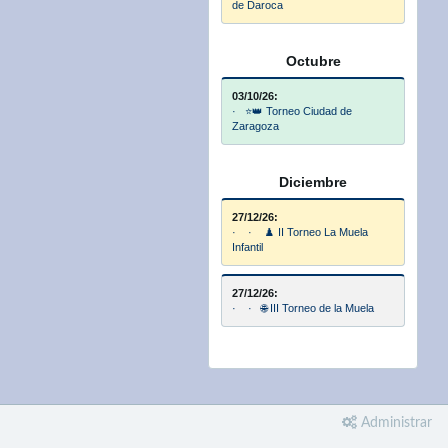
de Daroca
Octubre
03/10/26:
· ⭐👑 Torneo Ciudad de
Zaragoza
Diciembre
27/12/26:
· · ♟️ II Torneo La Muela
Infantil
27/12/26:
· · 🌐 III Torneo de la Muela
Administrar