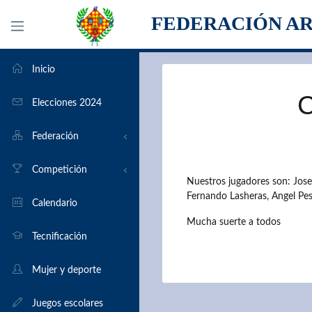
FEDERACIÓN A
Inicio
Elecciones 2024
Federación
Organigrama
Competición
Nuestros jugadores son: Jose
Fernando Lasheras, Angel Pes
Transparencia
Torneos en Aragón
Calendario
Mucha suerte a todos
Clubs
Por equipos
Tecnificación
Formularios
Elo
Mujer y deporte
Historia
Bases de partidas
Juegos escolares