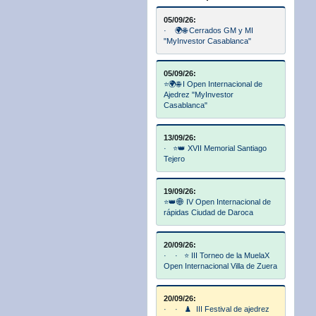
05/09/26:
· 🌍🌐 Cerrados GM y MI
"MyInvestor Casablanca"
05/09/26:
⭐🌍🌐 I Open Internacional de
Ajedrez "MyInvestor
Casablanca"
13/09/26:
· ⭐👑 XVII Memorial Santiago
Tejero
19/09/26:
⭐👑🌐 IV Open Internacional de
rápidas Ciudad de Daroca
20/09/26:
· · ⭐ III Torneo de la MuelaX
Open Internacional Villa de Zuera
20/09/26:
· · ♟️ III Festival de ajedrez