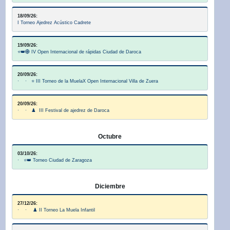
18/09/26:
I Torneo Ajedrez Acústico Cadrete
19/09/26:
⭐👑🌐 IV Open Internacional de rápidas Ciudad de Daroca
20/09/26:
· · ⭐ III Torneo de la MuelaX Open Internacional Villa de Zuera
20/09/26:
· · ♟️ III Festival de ajedrez de Daroca
Octubre
03/10/26:
· ⭐👑 Torneo Ciudad de Zaragoza
Diciembre
27/12/26:
· · ♟️ II Torneo La Muela Infantil