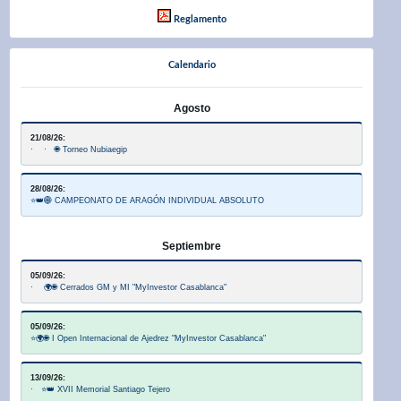
Reglamento
Calendario
Agosto
21/08/26:
· · 🌐 Torneo Nubiaegip
28/08/26:
⭐👑🌐 CAMPEONATO DE ARAGÓN INDIVIDUAL ABSOLUTO
Septiembre
05/09/26:
· 🌍🌐 Cerrados GM y MI "MyInvestor Casablanca"
05/09/26:
⭐🌍🌐 I Open Internacional de Ajedrez "MyInvestor Casablanca"
13/09/26:
· ⭐👑 XVII Memorial Santiago Tejero