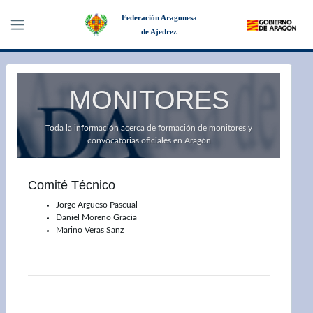
Federación Aragonesa
de Ajedrez
×
MONITORES
Toda la información acerca de formación de monitores y
convocatorias oficiales en Aragón
Comité Técnico
Jorge Argueso Pascual
Daniel Moreno Gracia
Marino Veras Sanz