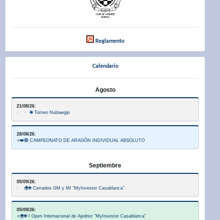
Reglamento
Calendario
Agosto
21/08/26:
· · 🌐 Torneo Nubiaegip
28/08/26:
⭐👑🌐 CAMPEONATO DE ARAGÓN INDIVIDUAL ABSOLUTO
Septiembre
05/09/26:
· 🌍🌐 Cerrados GM y MI "MyInvestor Casablanca"
05/09/26:
⭐🌍🌐 I Open Internacional de Ajedrez "MyInvestor Casablanca"