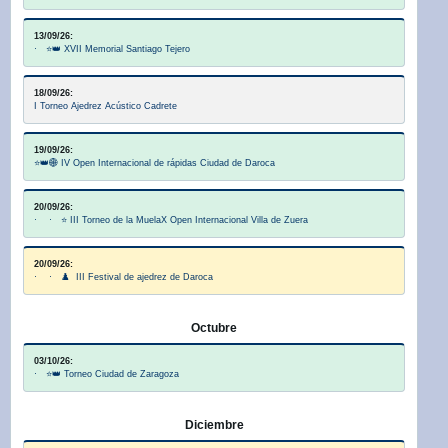
13/09/26:
· ⭐👑 XVII Memorial Santiago Tejero
18/09/26:
I Torneo Ajedrez Acústico Cadrete
19/09/26:
⭐👑🌐 IV Open Internacional de rápidas Ciudad de Daroca
20/09/26:
· · ⭐ III Torneo de la MuelaX Open Internacional Villa de Zuera
20/09/26:
· · ♟️ III Festival de ajedrez de Daroca
Octubre
03/10/26:
· ⭐👑 Torneo Ciudad de Zaragoza
Diciembre