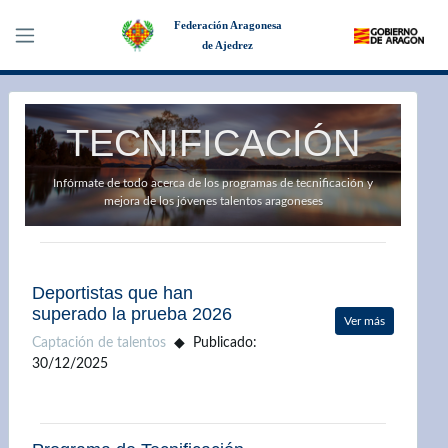
Federación Aragonesa
de Ajedrez
×
TECNIFICACIÓN
Infórmate de todo acerca de los programas de tecnificación y
mejora de los jóvenes talentos aragoneses
Deportistas que han
superado la prueba 2026
Ver más
Captación de talentos
Publicado:
30/12/2025